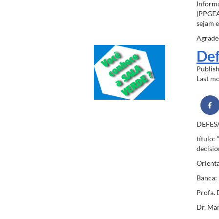
Inform
(PPGEA)
sejam e
Agradec
Def
Publis
Last m
DEFES
título:
decisio
Orienta
Banca:
Profa. 
Dr. Mar