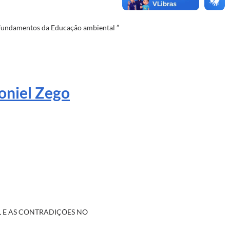
s fundamentos da Educação ambiental ”
niel Zego
EL E AS CONTRADIÇÕES NO