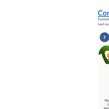
Con
Publis
Last m