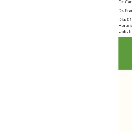
Dr. Ca
Dr. Fra
Dia:
01
Horári
Link
:
h