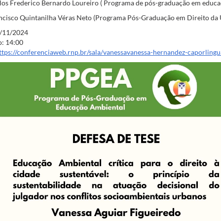
rlos Frederico Bernardo Loureiro ( Programa de pós-graduação em educ
ncisco Quintanilha Véras Neto (Programa Pós-Graduação em Direito da U
/11/2024
o:
14:00
ttps://conferenciaweb.rnp.br/sala/vanessavanessa-hernandez-caporlingu