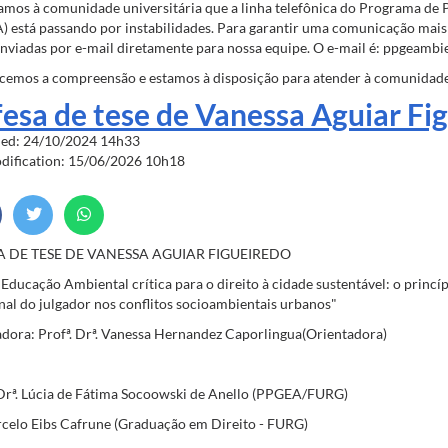
amos à comunidade universitária que a linha telefônica do Programa d
 está passando por instabilidades. Para garantir uma comunicação mais
nviadas por e-mail diretamente para nossa equipe. O e-mail é: ppgeambi
emos a compreensão e estamos à disposição para atender à comunidade 
esa de tese de Vanessa Aguiar Fi
hed: 24/10/2024 14h33
odification: 15/06/2026 10h18
A DE TESE DE VANESSA AGUIAR FIGUEIREDO
 "Educação Ambiental crítica para o direito à cidade sustentável: o princí
nal do julgador nos conflitos socioambientais urbanos"
dora: Profª. Drª. Vanessa Hernandez Caporlingua(Orientadora)
Drª. Lúcia de Fátima Socoowski de Anello (PPGEA/FURG)
celo Eibs Cafrune (Graduação em Direito - FURG)