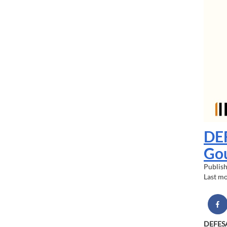
DE
Gou
Publis
Last m
DEFES