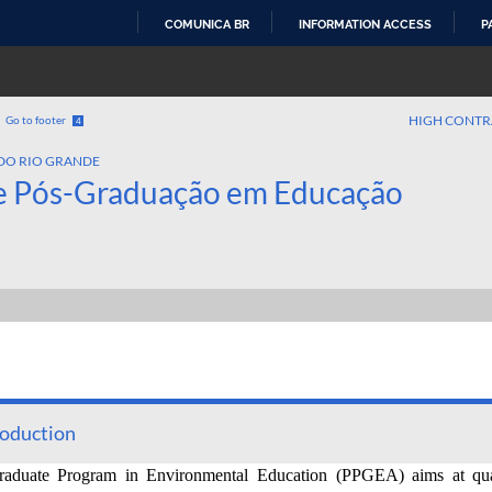
COMUNICA BR
INFORMATION ACCESS
P
SKIP
TO
CONTENT
HIGH CONTR
Go to footer
4
DO RIO GRANDE
e Pós-Graduação em Educação
roduction
aduate Program in Environmental Education (PPGEA) aims at quali