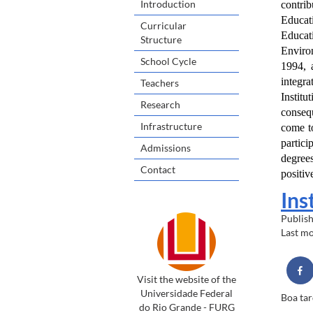
Introduction
contri
Educat
Curricular
Educat
Structure
Enviro
School Cycle
1994, 
integra
Teachers
Institu
Research
conseq
Infrastructure
come to
partici
Admissions
degrees
Contact
positiv
Ins
Publis
Last m
Visit the website of the
Universidade Federal
Boa tar
do Rio Grande - FURG