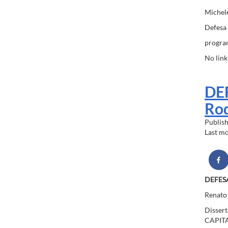
Michel
Defesa 
program
No link
DE
Rod
Publis
Last m
DEFES
Renato
Disser
CAPIT