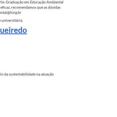
e Pós-Graduação em Educação Ambiental
 eficaz, recomendamos que as dúvidas
ental@furg.br
universitária.
gueiredo
pio da sustentabilidade na atuação