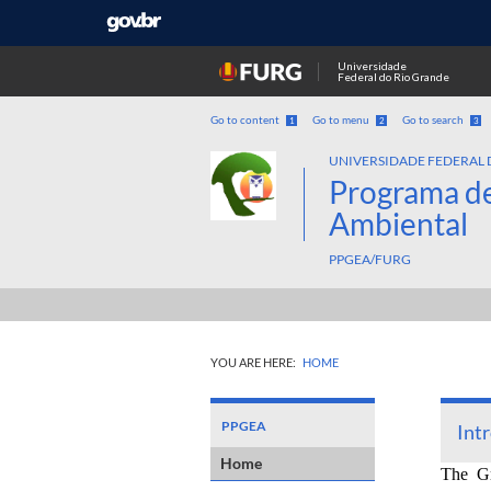
Universidade
Federal do Rio Grande
Go to content
Go to menu
Go to search
1
2
3
UNIVERSIDADE FEDERAL 
Programa d
Ambiental
PPGEA/FURG
YOU ARE HERE:
HOME
PPGEA
Int
Home
The Gr