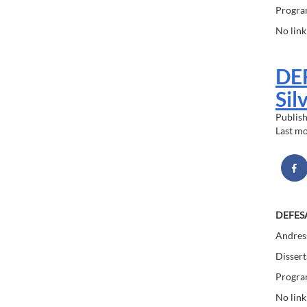
Progra
No lin
DE
Sil
Publis
Last m
DEFES
Andress
Dissert
Program
No link