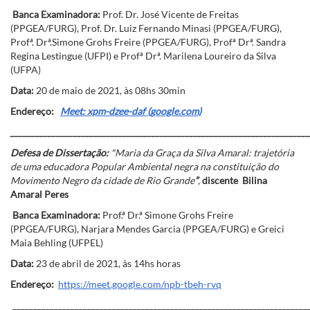
Banca Examinadora:
Prof. Dr. José Vicente de Freitas
(PPGEA/FURG), Prof. Dr. Luiz Fernando Minasi (PPGEA/FURG),
Profª. Drª.Simone Grohs Freire (PPGEA/FURG), Profª Drª. Sandra
Regina Lestingue (UFPI) e Profª Drª. Marilena Loureiro da Silva
(UFPA)
Data:
20 de maio de 2021, às 08hs 30min
Endereço:
Meet: xpm-dzee-daf (google.com)
________________________________________________________________________
Defesa de Dissertação:
"Maria da Graça da Silva Amaral: trajetória
de uma educadora Popular Ambiental negra na constituição do
Movimento Negro da cidade de Rio Grande
”
,
discente Bilina
Amaral Peres
Banca Examinadora:
Prof.ª Dr.ª Simone Grohs Freire
(PPGEA/FURG), Narjara Mendes Garcia (PPGEA/FURG) e Greici
Maia Behling (UFPEL)
Data:
23 de abril de 2021, às 14hs horas
Endereço:
https://meet.google.com/npb-tbeh-rvq
_______________________________________________________________________