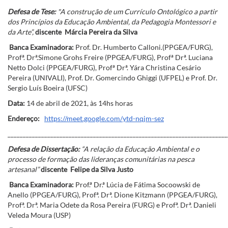
Defesa de Tese:
"
A construção de um Currículo Ontológico a partir
dos Princípios da Educação Ambiental, da Pedagogia Montessori e
da Arte”,
discente Márcia Pereira da Silva
Banca Examinadora:
Prof. Dr. Humberto Calloni.(PPGEA/FURG),
Profª. Drª.Simone Grohs Freire (PPGEA/FURG), Profª Drª. Luciana
Netto Dolci (PPGEA/FURG), Profª Drª. Yára Christina Cesário
Pereira (UNIVALI), Prof. Dr. Gomercindo Ghiggi (UFPEL) e Prof. Dr.
Sergio Luís Boeira (UFSC)
Data:
14 de abril de 2021, às 14hs horas
Endereço:
https://meet.google.com/ytd-nqjm-sez
________________________________________________________________________
Defesa de Dissertação:
“A relação da Educação Ambiental e o
processo de formação das lideranças comunitárias na pesca
artesanal
”
discente Felipe da Silva Justo
Banca Examinadora:
Prof.ª Dr.ª Lúcia de Fátima Socoowski de
Anello (PPGEA/FURG), Profª. Drª. Dione Kitzmann (PPGEA/FURG),
Profª. Drª. Maria Odete da Rosa Pereira (FURG) e Profª. Drª. Danieli
Veleda Moura (USP)