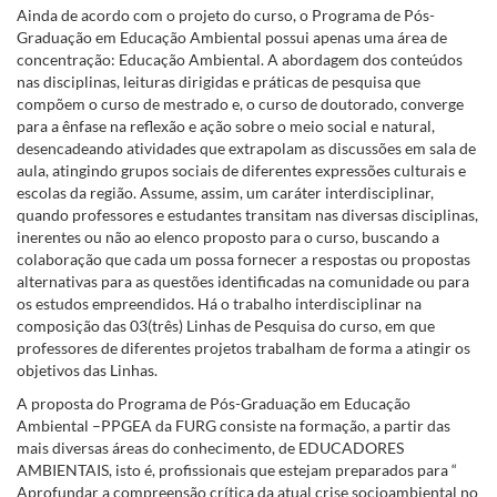
Ainda de acordo com o projeto do curso, o Programa de Pós-
Graduação em Educação Ambiental possui apenas uma área de
concentração: Educação Ambiental. A abordagem dos conteúdos
nas disciplinas, leituras dirigidas e práticas de pesquisa que
compõem o curso de mestrado e, o curso de doutorado, converge
para a ênfase na reflexão e ação sobre o meio social e natural,
desencadeando atividades que extrapolam as discussões em sala de
aula, atingindo grupos sociais de diferentes expressões culturais e
escolas da região. Assume, assim, um caráter interdisciplinar,
quando professores e estudantes transitam nas diversas disciplinas,
inerentes ou não ao elenco proposto para o curso, buscando a
colaboração que cada um possa fornecer a respostas ou propostas
alternativas para as questões identificadas na comunidade ou para
os estudos empreendidos. Há o trabalho interdisciplinar na
composição das 03(três) Linhas de Pesquisa do curso, em que
professores de diferentes projetos trabalham de forma a atingir os
objetivos das Linhas.
A proposta do Programa de Pós-Graduação em Educação
Ambiental –PPGEA da FURG consiste na formação, a partir das
mais diversas áreas do conhecimento, de EDUCADORES
AMBIENTAIS, isto é, profissionais que estejam preparados para “
Aprofundar a compreensão crítica da atual crise socioambiental no