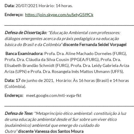
Data:
20/07/2021 Horário: 14 horas.
Endereço:
https://join.skype.com/suSxtyG5I9Ck
________________________________________________________________________
Defesa de Dissertação:
"Educação Ambiental com professores:
diálogos emergentes acerca da práxis pedagógica na educação
básica do Brasil e da Colômbia”
discente Fernanda Seidel Vorpagel
Banca Examinadora:
Profa. Dra. Aline Machado Dorneles (FURG),
Profa. Dra. Cláudia da Silva Cousin (PPGEA/FURG), Profa. Dra.
Elisabeth Brandão Schmidt (FURG), Profa. Dra. Leidy Gabriela Ariza
Ariza (UPN) e Profa. Dra. Rosangela Inês Mattos Uhmann (UFFS).
Data: 17
de junho de 2021, Horário: Às 16 horas (Brasil) e 14 horas
(Colômbia).
Endereço:
meet.google.com/mti-xvga-fkt
________________________________________________________________________
Defesa de Tese:
"Metaprincípio ético ambiental: constituição à luz
de uma educação ambiental desde el Sur sobre um viver ético
(eudaimônico) ambiental que emerge do cuidado do
Outro”
discente Vanessa dos Santos Moura