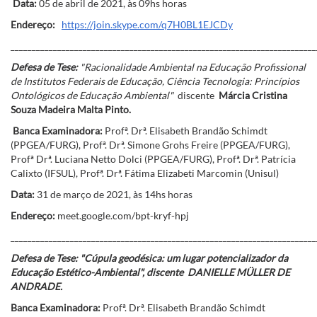
Data:
05 de abril de 2021, às 09hs horas
Endereço:
https://join.skype.com/q7H0BL1EJCDy
________________________________________________________________________
Defesa de Tese:
"Racionalidade Ambiental na Educação Profissional
de Institutos Federais de Educação, Ciência Tecnologia: Princípios
Ontológicos de Educação Ambiental"
discente
Márcia Cristina
Souza Madeira Malta Pinto.
Banca Examinadora:
Profª. Drª. Elisabeth Brandão Schimdt
(PPGEA/FURG), Profª. Drª. Simone Grohs Freire (PPGEA/FURG),
Profª Drª. Luciana Netto Dolci (PPGEA/FURG), Profª. Drª. Patrícia
Calixto (IFSUL), Profª. Drª. Fátima Elizabeti Marcomin (Unisul)
Data:
31 de março de 2021, às 14hs horas
Endereço:
meet.google.com/bpt-kryf-hpj
________________________________________________________________________
Defesa de Tese: "Cúpula geodésica: um lugar potencializador da
Educação Estético-Ambiental", discente DANIELLE MÜLLER DE
ANDRADE.
Banca Examinadora:
Profª. Drª. Elisabeth Brandão Schimdt