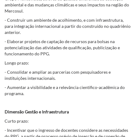
ambiental e das mudanças climáticas e seus impactos na região do
Mercosul.
- Construir um ambiente de acolhimento, e com infraestrutura,
para integração internacional a partir do construído no quadriênio
anterior.
- Elaborar projetos de captação de recursos para bolsas na
potencialização das atividades de qualificação, publicização e
funcionamento do PPG.
Longo prazo:
- Consolidar e ampliar as parcerias com pesquisadores e
instituições internacionais.
- Aumentar a visibilidade e a relevância científico-acadêmica do
programa.
Dimensão Gestão e Infraestrutura
Curto prazo:
- Incentivar que o ingresso de docentes considere as necessidades
do PPG, a partir de processo prévio de inserção e de conexão de