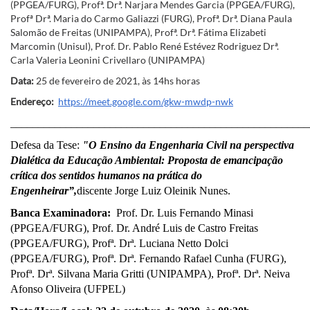
(PPGEA/FURG), Profª. Drª. Narjara Mendes Garcia (PPGEA/FURG),
Profª Drª. Maria do Carmo Galiazzi (FURG), Profª. Drª. Diana Paula
Salomão de Freitas (UNIPAMPA), Profª. Drª. Fátima Elizabeti
Marcomin (Unisul), Prof. Dr. Pablo René Estévez Rodriguez Drª.
Carla Valeria Leonini Crivellaro (UNIPAMPA)
Data:
25 de fevereiro de 2021, às 14hs horas
Endereço:
https://meet.google.com/gkw-mwdp-nwk
______________________________________________________
Defesa da Tese:
"O Ensino da Engenharia Civil na perspectiva
Dialética da Educação Ambiental: Proposta de emancipação
crítica dos sentidos humanos na prática do
Engenheirar”,
discente Jorge Luiz Oleinik Nunes.
Banca Examinadora:
Prof. Dr. Luis Fernando Minasi
(PPGEA/FURG), Prof. Dr. André Luis de Castro Freitas
(PPGEA/FURG), Profª. Drª. Luciana Netto Dolci
(PPGEA/FURG), Profª. Drª. Fernando Rafael Cunha (FURG),
Profª. Drª. Silvana Maria Gritti (UNIPAMPA), Profª. Drª. Neiva
Afonso Oliveira (UFPEL)