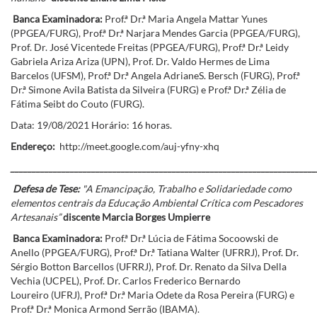
Banca Examinadora:
Prof.ª Dr.ª Maria Angela Mattar Yunes
(PPGEA/FURG), Prof.ª Dr.ª Narjara Mendes Garcia (PPGEA/FURG),
Prof. Dr. José Vicentede Freitas (PPGEA/FURG), Prof.ª Dr.ª Leidy
Gabriela Ariza Ariza (UPN), Prof. Dr. Valdo Hermes de Lima
Barcelos (UFSM), Prof.ª Dr.ª Angela AdrianeS. Bersch (FURG), Prof.ª
Dr.ª Simone Avila Batista da Silveira (FURG) e Prof.ª Dr.ª Zélia de
Fátima Seibt do Couto (FURG).
Data: 19/08/2021 Horário: 16 horas.
Endereço:
http://meet.google.com/auj-yfny-xhq
________________________________________________________________________
Defesa de Tese:
"A Emancipação, Trabalho e Solidariedade como
elementos centrais da Educação Ambiental Crítica com Pescadores
Artesanais”
discente Marcia Borges Umpierre
Banca Examinadora:
Prof.ª Dr.ª Lúcia de Fátima Socoowski de
Anello (PPGEA/FURG), Prof.ª Dr.ª Tatiana Walter (UFRRJ), Prof. Dr.
Sérgio Botton Barcellos (UFRRJ), Prof. Dr. Renato da Silva Della
Vechia (UCPEL), Prof. Dr. Carlos Frederico Bernardo
Loureiro (UFRJ), Prof.ª Dr.ª Maria Odete da Rosa Pereira (FURG) e
Prof.ª Dr.ª Monica Armond Serrão (IBAMA).