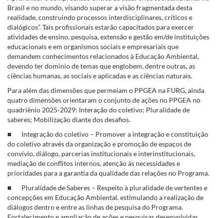
Brasil e no mundo, visando superar a visão fragmentada desta
realidade, construindo processos interdisciplinares, críticos e
dialógicos”. Tais profissionais estarão capacitados para exercer
atividades de ensino, pesquisa, extensão e gestão em/de instituições
educacionais e em organismos sociais e empresariais que
demandem conhecimentos relacionados à Educação Ambiental,
devendo ter domínio de temas que englobem, dentre outras, as
ciências humanas, as sociais e aplicadas e as ciências naturais.
Para além das dimensões que permeiam o PPGEA na FURG, ainda
quatro dimensões orientaram o conjunto de ações no PPGEA no
quadriênio 2025-2029: Interação do coletivo; Pluralidade de
saberes; Mobilização diante dos desafios.
■ Integração do coletivo – Promover a integração e constituição
do coletivo através da organização e promoção de espaços de
convívio, diálogo, parcerias institucionais e interinstitucionais,
mediação de conflitos internos, atenção às necessidades e
prioridades para a garantia da qualidade das relações no Programa.
■ Pluralidade de Saberes – Respeito à pluralidade de vertentes e
concepções em Educação Ambiental, estimulando a realização de
diálogos dentro e entre as linhas de pesquisa do Programa.
Fortalecimento e ampliação de ações e pesquisas desenvolvidas