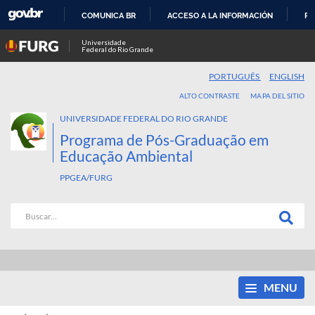
COMUNICA BR
ACCESO A LA INFORMACIÓN
PA
IR
Universidade
Federal do Rio Grande
AL
CONTENIDO
PORTUGUÊS
ENGLISH
ALTO CONTRASTE
MAPA DEL SITIO
UNIVERSIDADE FEDERAL DO RIO GRANDE
Programa de Pós-Graduação em
Educação Ambiental
PPGEA/FURG
MENU