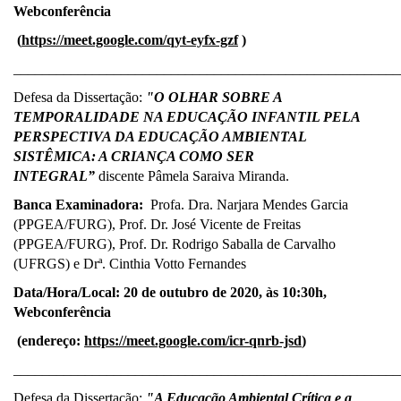
Webconferência
(
https://meet.google.com/qyt-eyfx-gzf
)
_____________________________________________________
Defesa da Dissertação:
"O OLHAR SOBRE A
TEMPORALIDADE NA EDUCAÇÃO INFANTIL PELA
PERSPECTIVA DA EDUCAÇÃO AMBIENTAL
SISTÊMICA: A CRIANÇA COMO SER
INTEGRAL”
discente Pâmela Saraiva Miranda.
Banca Examinadora:
Profa. Dra. Narjara Mendes Garcia
(PPGEA/FURG), Prof. Dr. José Vicente de Freitas
(PPGEA/FURG), Prof. Dr. Rodrigo Saballa de Carvalho
(UFRGS) e Drª. Cinthia Votto Fernandes
Data/Hora/Local: 20
de outubro de 2020, às 10:30h,
Webconferência
(endereço:
https://meet.google.com/icr-qnrb-jsd
)
______________________________________________________
Defesa da Dissertação:
"A Educação Ambiental Crítica e a