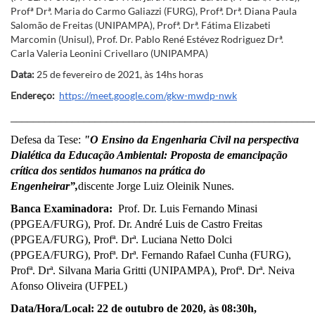
Profª Drª. Maria do Carmo Galiazzi (FURG), Profª. Drª. Diana Paula
Salomão de Freitas (UNIPAMPA), Profª. Drª. Fátima Elizabeti
Marcomin (Unisul), Prof. Dr. Pablo René Estévez Rodriguez Drª.
Carla Valeria Leonini Crivellaro (UNIPAMPA)
Data:
25 de fevereiro de 2021, às 14hs horas
Endereço:
https://meet.google.com/gkw-mwdp-nwk
______________________________________________________
Defesa da Tese:
"O Ensino da Engenharia Civil na perspectiva
Dialética da Educação Ambiental: Proposta de emancipação
crítica dos sentidos humanos na prática do
Engenheirar”,
discente Jorge Luiz Oleinik Nunes.
Banca Examinadora:
Prof. Dr. Luis Fernando Minasi
(PPGEA/FURG), Prof. Dr. André Luis de Castro Freitas
(PPGEA/FURG), Profª. Drª. Luciana Netto Dolci
(PPGEA/FURG), Profª. Drª. Fernando Rafael Cunha (FURG),
Profª. Drª. Silvana Maria Gritti (UNIPAMPA), Profª. Drª. Neiva
Afonso Oliveira (UFPEL)
Data/Hora/Local: 22
de outubro de 2020, às 08:30h,