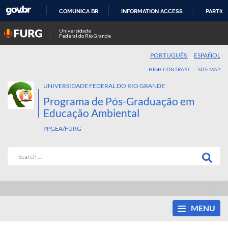
COMUNICA BR
INFORMATION ACCESS
PARTICI
SKIP
Universidade
Federal do Rio Grande
TO
CONTENT
PORTUGUÊS
ESPAÑOL
HIGH CONTRAST
SITE MAP
UNIVERSIDADE FEDERAL DO RIO GRANDE
Programa de Pós-Graduação em
Educação Ambiental
PPGEA/FURG
MENU