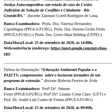
Justiça Autocompositiva: um estudo de caso do Centro
Judiciário de Solução de Conflitos e Cidadania - Rio
Grande/RS."
discente Zaionara Goreti Rodrigues de Lima.
Banca Examinadora:
Profa. Dra. Vanessa Hernandez
Caporlingua (PPGEA/FURG), Profa. Dra. Simone Grohs Freire
(PPGEA/FURG) e Profa. Dra. Greici Maia Behling (UFPEL)
Data/Hora/Local: 25
de setembro de 2020, às 14:00h,
Webconferência (endereço:
https://meet.google.com/gqt-ebuo-
rgs
)
______________________________________________________
Defesa da Dissertação:
“Educação Ambiental Popular e o
PAIETS: compreensões sobre o horizonte formativo de um
programa de extensão."
discente Roberta Pereira de Ávila
Banca Examinadora:
Profª.Drª. Simone
Freire (PPGEA/FURG), Profª.Drª. Lisiane Costa Claro (UFT) e
Prof. Dr. André Luís Castro de Freitas (PPGEA/FURG)
Data/Hora/Local: 15
de setembro de 2020, às 09:00h,