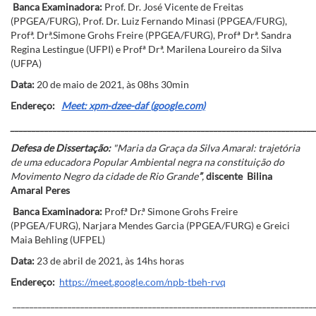
Banca Examinadora:
Prof. Dr. José Vicente de Freitas
(PPGEA/FURG), Prof. Dr. Luiz Fernando Minasi (PPGEA/FURG),
Profª. Drª.Simone Grohs Freire (PPGEA/FURG), Profª Drª. Sandra
Regina Lestingue (UFPI) e Profª Drª. Marilena Loureiro da Silva
(UFPA)
Data:
20 de maio de 2021, às 08hs 30min
Endereço:
Meet: xpm-dzee-daf (google.com)
________________________________________________________________________
Defesa de Dissertação:
"Maria da Graça da Silva Amaral: trajetória
de uma educadora Popular Ambiental negra na constituição do
Movimento Negro da cidade de Rio Grande
”
,
discente Bilina
Amaral Peres
Banca Examinadora:
Prof.ª Dr.ª Simone Grohs Freire
(PPGEA/FURG), Narjara Mendes Garcia (PPGEA/FURG) e Greici
Maia Behling (UFPEL)
Data:
23 de abril de 2021, às 14hs horas
Endereço:
https://meet.google.com/npb-tbeh-rvq
_______________________________________________________________________