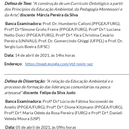
Defesa de Tese:
"
A construção de um Currículo Ontológico a partir
dos Princípios da Educação Ambiental, da Pedagogia Montessori e
da Arte”,
discente Márcia Pereira da Silva
Banca Examinadora:
Prof. Dr. Humberto Calloni.(PPGEA/FURG),
Profª. Drª.Simone Grohs Freire (PPGEA/FURG), Profª Drª. Luciana
Netto Dolci (PPGEA/FURG), Profª Drª. Yára Christina Cesário
Pereira (UNIVALI), Prof. Dr. Gomercindo Ghiggi (UFPEL) e Prof. Dr.
Sergio Luís Boeira (UFSC)
Data:
14 de abril de 2021, às 14hs horas
Endereço:
https://meet.google.com/ytd-nqjm-sez
________________________________________________________________________
Defesa de Dissertação:
“A relação da Educação Ambiental e o
processo de formação das lideranças comunitárias na pesca
artesanal
”
discente Felipe da Silva Justo
Banca Examinadora:
Prof.ª Dr.ª Lúcia de Fátima Socoowski de
Anello (PPGEA/FURG), Profª. Drª. Dione Kitzmann (PPGEA/FURG),
Profª. Drª. Maria Odete da Rosa Pereira (FURG) e Profª. Drª. Danieli
Veleda Moura (USP)
Data:
05 de abril de 2021, às 09hs horas