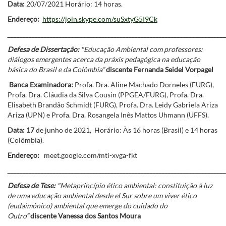
Data:
20/07/2021 Horário: 14 horas.
Endereço:
https://join.skype.com/suSxtyG5I9Ck
________________________________________________________________________
Defesa de Dissertação:
"Educação Ambiental com professores:
diálogos emergentes acerca da práxis pedagógica na educação
básica do Brasil e da Colômbia”
discente Fernanda Seidel Vorpagel
Banca Examinadora:
Profa. Dra. Aline Machado Dorneles (FURG),
Profa. Dra. Cláudia da Silva Cousin (PPGEA/FURG), Profa. Dra.
Elisabeth Brandão Schmidt (FURG), Profa. Dra. Leidy Gabriela Ariza
Ariza (UPN) e Profa. Dra. Rosangela Inês Mattos Uhmann (UFFS).
Data: 17
de junho de 2021, Horário: Às 16 horas (Brasil) e 14 horas
(Colômbia).
Endereço:
meet.google.com/mti-xvga-fkt
________________________________________________________________________
Defesa de Tese:
"Metaprincípio ético ambiental: constituição à luz
de uma educação ambiental desde el Sur sobre um viver ético
(eudaimônico) ambiental que emerge do cuidado do
Outro”
discente Vanessa dos Santos Moura