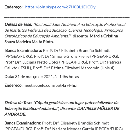
Endereço:
https://join.skype.com/q7H0BL1EJCDy
________________________________________________________________________
Defesa de Tese:
"Racionalidade Ambiental na Educação Profissional
de Institutos Federais de Educação, Ciência Tecnologia: Princípios
Ontológicos de Educação Ambiental"
discente
Márcia Cristina
Souza Madeira Malta Pinto.
Banca Examinadora:
Profª. Drª. Elisabeth Brandão Schimdt
(PPGEA/FURG), Profª. Drª. Simone Grohs Freire (PPGEA/FURG),
Profª Drª. Luciana Netto Dolci (PPGEA/FURG), Profª. Drª. Patrícia
Calixto (IFSUL), Profª. Drª. Fátima Elizabeti Marcomin (Unisul)
Data:
31 de março de 2021, às 14hs horas
Endereço:
meet.google.com/bpt-kryf-hpj
________________________________________________________________________
Defesa de Tese: "Cúpula geodésica: um lugar potencializador da
Educação Estético-Ambiental", discente DANIELLE MÜLLER DE
ANDRADE.
Banca Examinadora:
Profª. Drª. Elisabeth Brandão Schimdt
(PPGEA/FURG), Profª. Drª. Narjara Mendes Garcia (PPGEA/FURG),