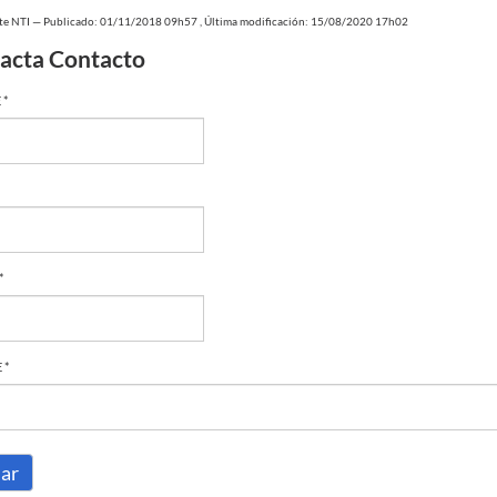
te NTI
—
Publicado: 01/11/2018 09h57
,
Última modificación: 15/08/2020 17h02
acta Contacto
 *
*
 *
iar