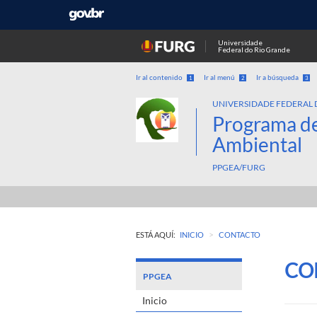
Universidade
Federal do Rio Grande
Ir al contenido
Ir al menú
Ir a búsqueda
1
2
3
UNIVERSIDADE FEDERAL 
Programa d
Ambiental
PPGEA/FURG
>
ESTÁ AQUÍ:
INICIO
CONTACTO
CO
PPGEA
Inicio