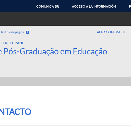
COMUNICA BR
ACCESO A LA INFORMACIÓN
P
IR
AL
CONTENIDO
ALTO CONTRASTE
Ir al pie de página
4
DO RIO GRANDE
e Pós-Graduação em Educação
NTACTO