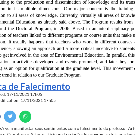
buting to the production and dissemination of knowledge and its trans
ion in its multiple dimensions. Our major concern is the trainin
ion to all areas of knowledge. Currently, virtually all areas of kno
nmental Education, as already said above. The Program results from t
and the Doctoral Program, in 2006. Based in an interdisciplinary pe
tion of teachers linked to different programs or course units that make 
tion. It usually happens that teachers who work in different courses
uence, showing an approach and a more critical incentive to students
 get involved in the area of Environmental Education. In parallel, this 
pation in activities developed and events promoted, and later they lo
) as an option for qualification at the graduate level. This movement o
e trend in relation to our Graduate Program.
a de Falecimento
hed: 17/11/2021 17h05
odification: 17/11/2021 17h05
 vem manifestar seus sentimentos com o falecimento do professor Artur
o. O professor Artur participou da criação do programa e foi coorden