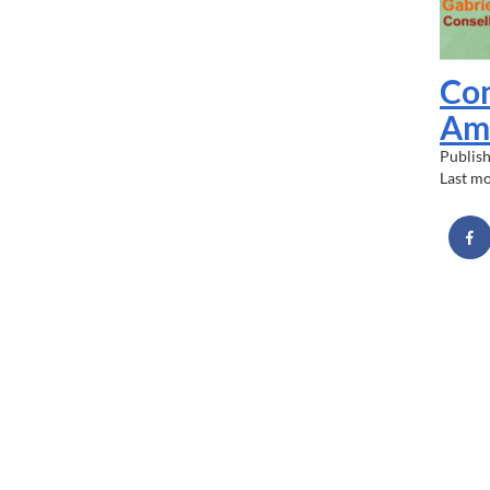
Con
Amb
Publis
Last m