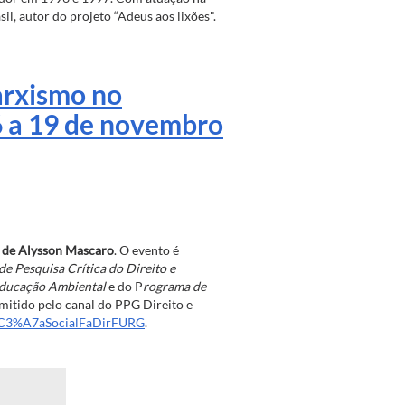
sil, autor do projeto “Adeus aos lixões".
Marxismo no
 a 19 de novembro
o de Alysson Mascaro
. O evento é
e Pesquisa Crítica do Direito e
ducação Ambiental
e do P
rograma de
mitido pelo canal do PPG Direito e
i%C3%A7aSocialFaDirFURG
.