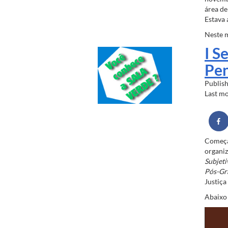
área de
Estava
Neste m
I S
Pen
Publis
Last m
Começ
organi
Subjeti
Pós-Gra
Justiça
Abaixo