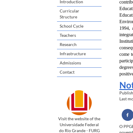
Introduction
contri
Educat
Curricular
Educat
Structure
Enviro
School Cycle
1994, 
integra
Teachers
Institu
Research
conseq
Infrastructure
come to
partici
Admissions
degrees
Contact
positiv
Not
Publis
Last m
Visit the website of the
Universidade Federal
O PPGEA
do Rio Grande - FURG
novembr