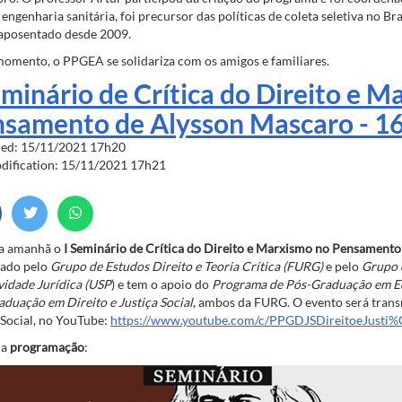
 engenharia sanitária, foi precursor das políticas de coleta seletiva no Bra
 aposentado desde 2009.
omento, o PPGEA se solidariza com os amigos e familiares.
eminário de Crítica do Direito e 
samento de Alysson Mascaro - 16
hed: 15/11/2021 17h20
odification: 15/11/2021 17h21
a amanhã o
I Seminário de Crítica do Direito e Marxismo no Pensament
zado pelo
Grupo de Estudos Direito e Teoria Crítica (FURG)
e pelo
Grupo d
vidade Jurídica (USP
) e tem o apoio do
Programa de Pós-Graduação em E
duação em Direito e Justiça Social
, ambos da FURG. O evento será trans
 Social, no YouTube:
https://www.youtube.com/c/PPGDJSDireitoeJust
 a
programação
: