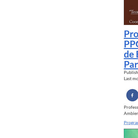
Pro
PPG
de 
Par
Publis
Last m
Profess
Ambient
Progra