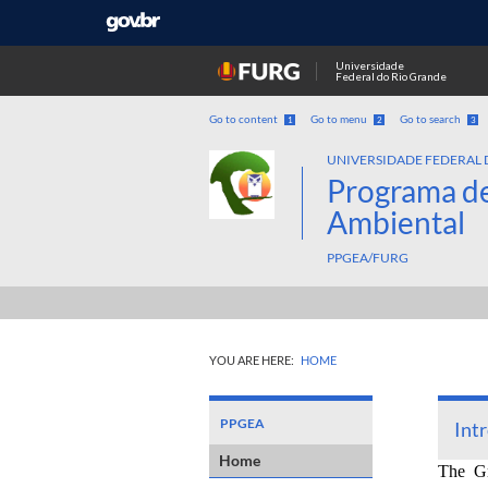
Universidade
Federal do Rio Grande
Go to content
Go to menu
Go to search
1
2
3
UNIVERSIDADE FEDERAL 
Programa d
Ambiental
PPGEA/FURG
YOU ARE HERE:
HOME
PPGEA
Int
Home
The Gr