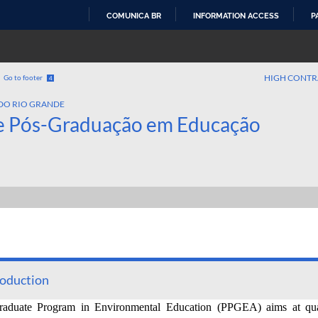
COMUNICA BR
INFORMATION ACCESS
P
SKIP
TO
CONTENT
HIGH CONTR
Go to footer
4
DO RIO GRANDE
e Pós-Graduação em Educação
roduction
aduate Program in Environmental Education (PPGEA) aims at quali