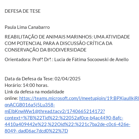
DEFESA DE TESE
Paula Lima Canabarro
REABILITAÇÃO DE ANIMAIS MARINHOS: UMA ATIVIDADE
COM POTENCIAL PARA A DISCUSSÃO CRÍTICA DA
CONSERVAÇÃO DA BIODIVERSIDADE
Orientadora: Profª. Drª. : Lucia de Fátima Socoowski de Anello
Data da Defesa da Tese: 02/04/2025
Horário: 14:00 horas.
Link da defesa na modalidade
online:
https://teams.microsoft.com/l/meetupjoin/19:BPXjaullkjRI
qnACGB016a5j5Lu358-
mElbKnwWw1@thread.tacv2/1740665214172?
context=%7B%22Tid%22:%22052af0ce-b4ac4490-8afc-
4410a409442e%22,%22Oid%22:%221c7ba2de-c0c6-426e-
8049- dad06ac7dcd0%22%7D