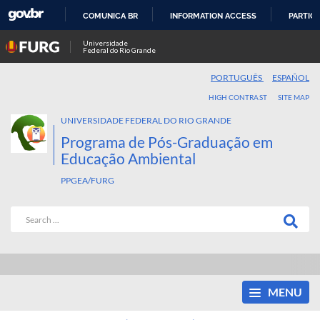
COMUNICA BR
INFORMATION ACCESS
PARTICI
SKIP
Universidade
Federal do Rio Grande
TO
CONTENT
PORTUGUÊS
ESPAÑOL
HIGH CONTRAST
SITE MAP
UNIVERSIDADE FEDERAL DO RIO GRANDE
Programa de Pós-Graduação em
Educação Ambiental
PPGEA/FURG
MENU