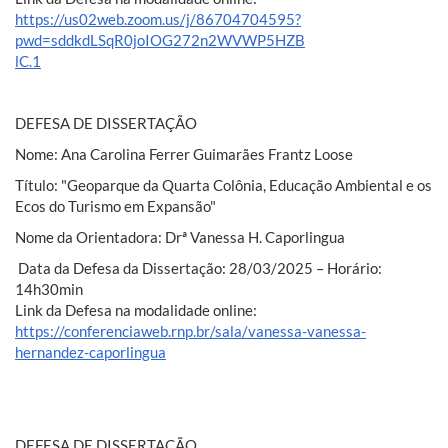
https://us02web.zoom.us/j/86704704595?
pwd=sddkdLSqR0joIOG272n2WVWP5HZB
lC.1
DEFESA DE DISSERTAÇÃO
Nome: Ana Carolina Ferrer Guimarães Frantz Loose
Título: "Geoparque da Quarta Colônia, Educação Ambiental e os
Ecos do Turismo em Expansão"
Nome da Orientadora: Drª Vanessa H. Caporlingua
Data da Defesa da Dissertação: 28/03/2025 – Horário:
14h30min
Link da Defesa na modalidade online:
https://conferenciaweb.rnp.br/sala/vanessa-vanessa-
hernandez-caporlingua
DEFESA DE DISSERTAÇÃO