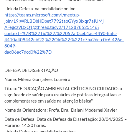
Link da Defesa na modalidade online:
https://teams.microsoft.com/l/meetup-
join/19:WRLBDbHDbet7792taoGYyx3ixqr7aIUMj
AFegcz9DxQ1@thread.tacv2/1712878525146?
context=%7B%22Tid%22:%22052af0ceb4ac-4490-8afc-
4410a409442e%22,%22Oid%22:%221c7ba2de-c0c6-426e-
8049-
dad06ac7dcd0%22%7D
DEFESA DE DISSERTAÇÃO
Nome: Milena Gonçalves Loureiro
Título: "EDUCAÇÃO AMBIENTAL CRÍTICA NO CUIDADO: o
significado de saúde para usuários de práticas integrativas e
complementares em saúde na atenção básica"
Nome da Orientadora: Profa. Dra. Daiani Modernel Xavier
Data de Defesa: Data da Defesa da Dissertação: 28/04/2025 –
Horário: 14:30 horas.
Link da Defesa na modalidade online: